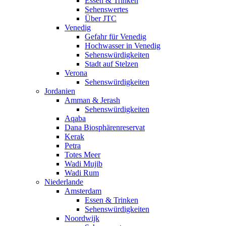
Essen & Trinken
Sehenswertes
Über JTC
Venedig
Gefahr für Venedig
Hochwasser in Venedig
Sehenswürdigkeiten
Stadt auf Stelzen
Verona
Sehenswürdigkeiten
Jordanien
Amman & Jerash
Sehenswürdigkeiten
Aqaba
Dana Biosphärenreservat
Kerak
Petra
Totes Meer
Wadi Mujib
Wadi Rum
Niederlande
Amsterdam
Essen & Trinken
Sehenswürdigkeiten
Noordwijk