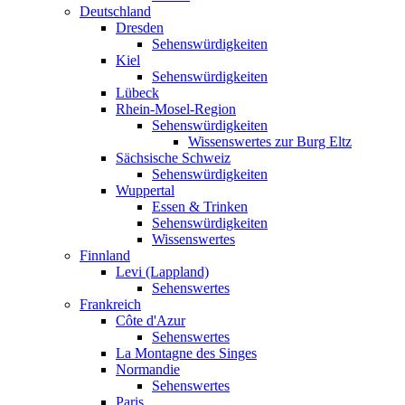
Deutschland
Dresden
Sehenswürdigkeiten
Kiel
Sehenswürdigkeiten
Lübeck
Rhein-Mosel-Region
Sehenswürdigkeiten
Wissenswertes zur Burg Eltz
Sächsische Schweiz
Sehenswürdigkeiten
Wuppertal
Essen & Trinken
Sehenswürdigkeiten
Wissenswertes
Finnland
Levi (Lappland)
Sehenswertes
Frankreich
Côte d'Azur
Sehenswertes
La Montagne des Singes
Normandie
Sehenswertes
Paris