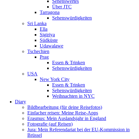
Sehenswertes
Über JTC
Tarragona
Sehenswürdigkeiten
Sri Lanka
Ella
Sigiriya
Südküste
Udawalawe
Tschechien
Prag
Essen & Trinken
Sehenswürdigkeiten
USA
New York City
Essen & Trinken
Sehenswürdigkeiten
Weihnachten in NYC
Diary
Bildbearbeitung (für deine Reisefotos)
Einfacher reisen: Meine Reise-Apps
Erasmus: Mein Auslandsjahr in England
Fotografie (auf Reisen)
Jura: Mein Referendariat bei der EU-Kommission in
Brüssel