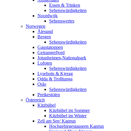
Essen & Trinken
Sehenswürdigkeiten
Noordwijk
Sehenswertes
Norwegen
Ålesund
Bergen
Sehenswürdigkeiten
Gaustatoppen
Geirangerfjord
Jotunheimen-Nationalpark
Lofoten
Sehenswürdigkeiten
Lysebotn & Kjerag
Odda & Trolltunga
Oslo
Sehenswürdigkeiten
Preikestolen
Österreich
Kitzbühel
Kitzbühel im Sommer
Kitzbühel im Winter
Zell am See/ Kaprun
Hochgebirgestauseen Kaprun