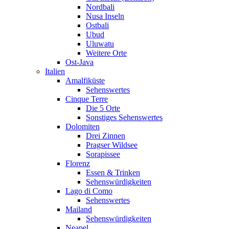
Nordbali
Nusa Inseln
Ostbali
Ubud
Uluwatu
Weitere Orte
Ost-Java
Italien
Amalfiküste
Sehenswertes
Cinque Terre
Die 5 Orte
Sonstiges Sehenswertes
Dolomiten
Drei Zinnen
Pragser Wildsee
Sorapissee
Florenz
Essen & Trinken
Sehenswürdigkeiten
Lago di Como
Sehenswertes
Mailand
Sehenswürdigkeiten
Neapel