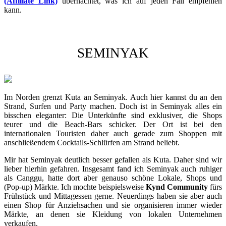
(Affiliate Link)
übernachtet, was ich auf jeden Fall empfehlen
kann.
SEMINYAK
Im Norden grenzt Kuta an Seminyak. Auch hier kannst du an den
Strand, Surfen und Party machen. Doch ist in Seminyak alles ein
bisschen eleganter: Die Unterkünfte sind exklusiver, die Shops
teurer und die Beach-Bars schicker. Der Ort ist bei den
internationalen Touristen daher auch gerade zum Shoppen mit
anschließendem Cocktails-Schlürfen am Strand beliebt.
Mir hat Seminyak deutlich besser gefallen als Kuta. Daher sind wir
lieber hierhin gefahren. Insgesamt fand ich Seminyak auch ruhiger
als Canggu, hatte dort aber genauso schöne Lokale, Shops und
(Pop-up) Märkte. Ich mochte beispielsweise
Kynd Community
fürs
Frühstück und Mittagessen gerne. Neuerdings haben sie aber auch
einen Shop für Anziehsachen und sie organisieren immer wieder
Märkte, an denen sie Kleidung von lokalen Unternehmen
verkaufen.