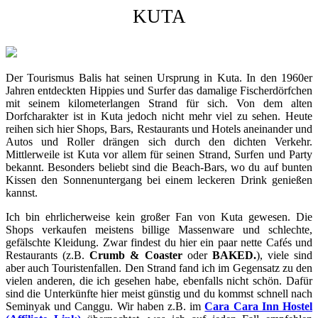
KUTA
Der Tourismus Balis hat seinen Ursprung in Kuta. In den 1960er
Jahren entdeckten Hippies und Surfer das damalige Fischerdörfchen
mit seinem kilometerlangen Strand für sich. Von dem alten
Dorfcharakter ist in Kuta jedoch nicht mehr viel zu sehen. Heute
reihen sich hier Shops, Bars, Restaurants und Hotels aneinander und
Autos und Roller drängen sich durch den dichten Verkehr.
Mittlerweile ist Kuta vor allem für seinen Strand, Surfen und Party
bekannt. Besonders beliebt sind die Beach-Bars, wo du auf bunten
Kissen den Sonnenuntergang bei einem leckeren Drink genießen
kannst.
Ich bin ehrlicherweise kein großer Fan von Kuta gewesen. Die
Shops verkaufen meistens billige Massenware und schlechte,
gefälschte Kleidung. Zwar findest du hier ein paar nette Cafés und
Restaurants (z.B.
Crumb & Coaster
oder
BAKED.
), viele sind
aber auch Touristenfallen. Den Strand fand ich im Gegensatz zu den
vielen anderen, die ich gesehen habe, ebenfalls nicht schön. Dafür
sind die Unterkünfte hier meist günstig und du kommst schnell nach
Seminyak und Canggu. Wir haben z.B. im
Cara Cara Inn Hostel