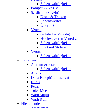
Sehenswürdigkeiten
Pompeji & Vesuv
Sardinien (Segeln)
Essen & Trinken
Sehenswertes
Über JTC
Venedig
Gefahr für Venedig
Hochwasser in Venedig
Sehenswürdigkeiten
Stadt auf Stelzen
Verona
Sehenswürdigkeiten
Jordanien
Amman & Jerash
Sehenswürdigkeiten
Aqaba
Dana Biosphärenreservat
Kerak
Petra
Totes Meer
Wadi Mujib
Wadi Rum
Niederlande
Amsterdam