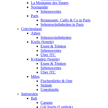
La Montagne des Singes
Normandie
Sehenswertes
Paris
Restaurants, Cafés & Co in Paris
Sehenswürdigkeiten in Paris
Griechenland
Athen
Sehenswürdigkeiten
Korfu (Segeln)
Essen & Trinken
Sehenswertes
Über JTC
Kykladen (Segeln)
Essen & Trinken
Sehenswertes
Über JTC
Milos
Fischerdörfer & Orte
Strände
Unterkünfte
Indonesien
Bali
Canggu
Gili Inseln (Lombok)