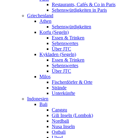
Restaurants, Cafés & Co in Paris
Sehenswürdigkeiten in Paris
Griechenland
Athen
Sehenswürdigkeiten
Korfu (Segeln)
Essen & Trinken
Sehenswertes
Über JTC
Kykladen (Segeln)
Essen & Trinken
Sehenswertes
Über JTC
Milos
Fischerdörfer & Orte
Strände
Unterkünfte
Indonesien
Bali
Canggu
Gili Inseln (Lombok)
Nordbali
Nusa Inseln
Ostbali
Ubud