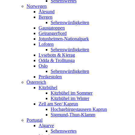
Sehenswertes
Norwegen
Ålesund
Bergen
Sehenswürdigkeiten
Gaustatoppen
Geirangerfjord
Jotunheimen-Nationalpark
Lofoten
Sehenswürdigkeiten
Lysebotn & Kjerag
Odda & Trolltunga
Oslo
Sehenswürdigkeiten
Preikestolen
Österreich
Kitzbühel
Kitzbühel im Sommer
Kitzbühel im Winter
Zell am See/ Kaprun
Hochgebirgestauseen Kaprun
Sigmund-Thun-Klamm
Portugal
Algarve
Sehenswertes