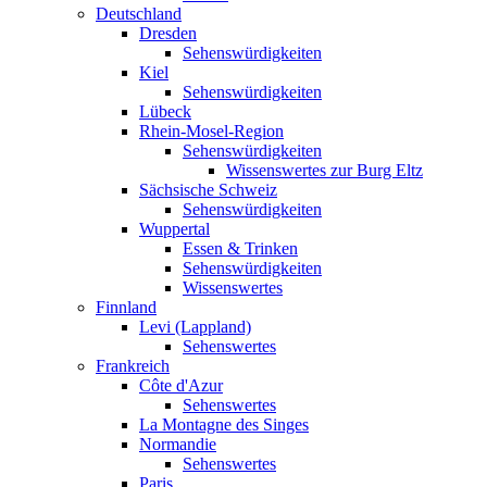
Deutschland
Dresden
Sehenswürdigkeiten
Kiel
Sehenswürdigkeiten
Lübeck
Rhein-Mosel-Region
Sehenswürdigkeiten
Wissenswertes zur Burg Eltz
Sächsische Schweiz
Sehenswürdigkeiten
Wuppertal
Essen & Trinken
Sehenswürdigkeiten
Wissenswertes
Finnland
Levi (Lappland)
Sehenswertes
Frankreich
Côte d'Azur
Sehenswertes
La Montagne des Singes
Normandie
Sehenswertes
Paris