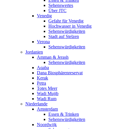
Essen & Trinken
Sehenswertes
Über JTC
Venedig
Gefahr für Venedig
Hochwasser in Venedig
Sehenswürdigkeiten
Stadt auf Stelzen
Verona
Sehenswürdigkeiten
Jordanien
Amman & Jerash
Sehenswürdigkeiten
Aqaba
Dana Biosphärenreservat
Kerak
Petra
Totes Meer
Wadi Mujib
Wadi Rum
Niederlande
Amsterdam
Essen & Trinken
Sehenswürdigkeiten
Noordwijk