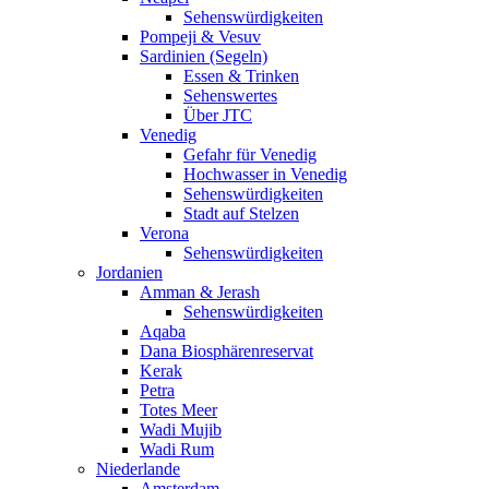
Sehenswürdigkeiten
Pompeji & Vesuv
Sardinien (Segeln)
Essen & Trinken
Sehenswertes
Über JTC
Venedig
Gefahr für Venedig
Hochwasser in Venedig
Sehenswürdigkeiten
Stadt auf Stelzen
Verona
Sehenswürdigkeiten
Jordanien
Amman & Jerash
Sehenswürdigkeiten
Aqaba
Dana Biosphärenreservat
Kerak
Petra
Totes Meer
Wadi Mujib
Wadi Rum
Niederlande
Amsterdam