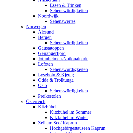
Essen & Trinken
Sehenswürdigkeiten
Noordwijk
Sehenswertes
Norwegen
Ålesund
Bergen
Sehenswürdigkeiten
Gaustatoppen
Geirangerfjord
Jotunheimen-Nationalpark
Lofoten
Sehenswürdigkeiten
Lysebotn & Kjerag
Odda & Trolltunga
Oslo
Sehenswürdigkeiten
Preikestolen
Österreich
Kitzbühel
Kitzbühel im Sommer
Kitzbühel im Winter
Zell am See/ Kaprun
Hochgebirgestauseen Kaprun