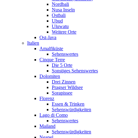
Nordbali
Nusa Inseln
Ostbali
Ubud
Uluwatu
Weitere Orte
Ost-Java
Italien
Amalfiküste
Sehenswertes
Cinque Terre
Die 5 Orte
Sonstiges Sehenswertes
Dolomiten
Drei Zinnen
Pragser Wildsee
Sorapissee
Florenz
Essen & Trinken
Sehenswürdigkeiten
Lago di Como
Sehenswertes
Mailand
Sehenswürdigkeiten
Neapel