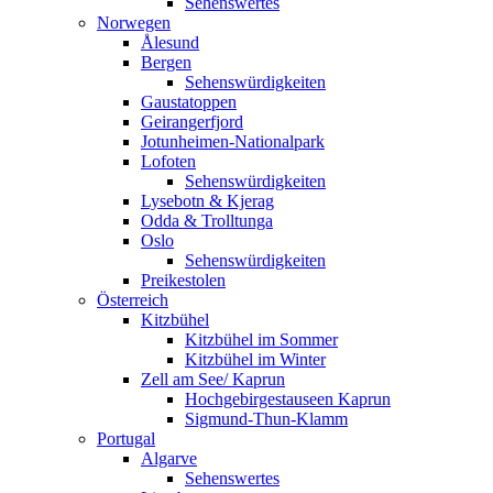
Sehenswertes
Norwegen
Ålesund
Bergen
Sehenswürdigkeiten
Gaustatoppen
Geirangerfjord
Jotunheimen-Nationalpark
Lofoten
Sehenswürdigkeiten
Lysebotn & Kjerag
Odda & Trolltunga
Oslo
Sehenswürdigkeiten
Preikestolen
Österreich
Kitzbühel
Kitzbühel im Sommer
Kitzbühel im Winter
Zell am See/ Kaprun
Hochgebirgestauseen Kaprun
Sigmund-Thun-Klamm
Portugal
Algarve
Sehenswertes