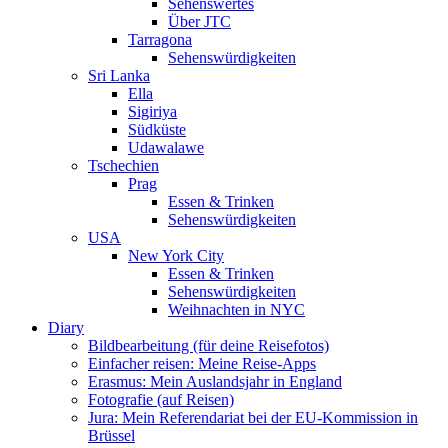
Sehenswertes
Über JTC
Tarragona
Sehenswürdigkeiten
Sri Lanka
Ella
Sigiriya
Südküste
Udawalawe
Tschechien
Prag
Essen & Trinken
Sehenswürdigkeiten
USA
New York City
Essen & Trinken
Sehenswürdigkeiten
Weihnachten in NYC
Diary
Bildbearbeitung (für deine Reisefotos)
Einfacher reisen: Meine Reise-Apps
Erasmus: Mein Auslandsjahr in England
Fotografie (auf Reisen)
Jura: Mein Referendariat bei der EU-Kommission in
Brüssel