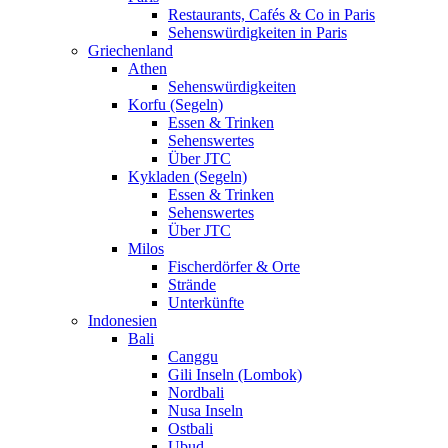
Restaurants, Cafés & Co in Paris
Sehenswürdigkeiten in Paris
Griechenland
Athen
Sehenswürdigkeiten
Korfu (Segeln)
Essen & Trinken
Sehenswertes
Über JTC
Kykladen (Segeln)
Essen & Trinken
Sehenswertes
Über JTC
Milos
Fischerdörfer & Orte
Strände
Unterkünfte
Indonesien
Bali
Canggu
Gili Inseln (Lombok)
Nordbali
Nusa Inseln
Ostbali
Ubud