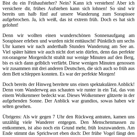
Bist du ein Frühaufsteher? Nein? Kann ich verstehen! Aber ich
versichere dir, frühes Aufstehen kann sich lohnen! So sind wir
bereits um halb fünf auf unsere Wanderung zum Sorapissee
aufgebrochen. Ja, ich weiß, das ist extrem früh. Doch es hat sich
gelohnt!
Denn wir wollten einen wunderschönen Sonnenaufgang am
Sorapissee erleben und wurden nicht enttäuscht! Pünktlich um sechs
Uhr kamen wir nach anderthalb Stunden Wanderung am See an.
Viel später hätten wir auch nicht dort sein dürfen, denn das perfekte
rot-orangene Morgenlicht strahlt nur wenige Minuten auf den Berg,
bis es sich dann gelblich verfärbt. Diese wenigen Minuten genossen
wir zusammen mit drei anderen Deutschen, die sich auch so früh aus
dem Bett schleppen konnten. Es war der perfekte Morgen!
Doch bereits der Hinweg bereitete uns einen spektakulären Anblick!
Denn vom Wanderweg aus schauten wir runter in ein Tal, das von
einem Wolkenmeer bedeckt war. Dieses Wolkenmeer glitzerte in der
aufgehenden Sonne. Der Anblick war grandios, sowas haben wir
selten gesehen.
Übrigens: Als wir gegen 7 Uhr den Rückweg antraten, kamen uns
unzählig viele Wanderer entgegen. Den Menschenmassen zu
entkommen, ist also noch ein Grund mehr, früh loszuwandern. Am
Ende stimmt das Sprichwort eben doch: Der frühe Vogel fängt den