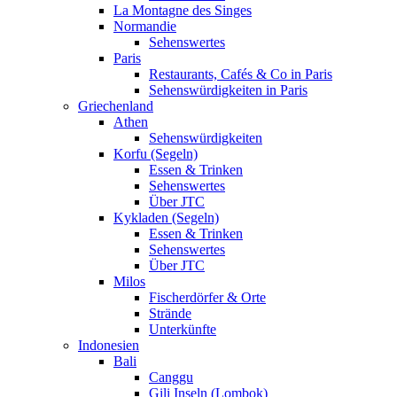
La Montagne des Singes
Normandie
Sehenswertes
Paris
Restaurants, Cafés & Co in Paris
Sehenswürdigkeiten in Paris
Griechenland
Athen
Sehenswürdigkeiten
Korfu (Segeln)
Essen & Trinken
Sehenswertes
Über JTC
Kykladen (Segeln)
Essen & Trinken
Sehenswertes
Über JTC
Milos
Fischerdörfer & Orte
Strände
Unterkünfte
Indonesien
Bali
Canggu
Gili Inseln (Lombok)