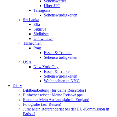
Sehenswertes
Über JTC
Tarragona
Sehenswürdigkeiten
Sri Lanka
Ella
Sigiriya
Südküste
Udawalawe
Tschechien
Prag
Essen & Trinken
Sehenswürdigkeiten
USA
New York City
Essen & Trinken
Sehenswürdigkeiten
Weihnachten in NYC
Diary
Bildbearbeitung (für deine Reisefotos)
Einfacher reisen: Meine Reise-Apps
Erasmus: Mein Auslandsjahr in England
Fotografie (auf Reisen)
Jura: Mein Referendariat bei der EU-Kommission in
Brüssel