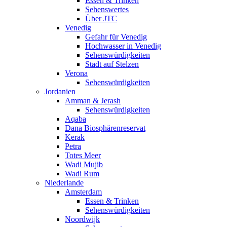
Essen & Trinken
Sehenswertes
Über JTC
Venedig
Gefahr für Venedig
Hochwasser in Venedig
Sehenswürdigkeiten
Stadt auf Stelzen
Verona
Sehenswürdigkeiten
Jordanien
Amman & Jerash
Sehenswürdigkeiten
Aqaba
Dana Biosphärenreservat
Kerak
Petra
Totes Meer
Wadi Mujib
Wadi Rum
Niederlande
Amsterdam
Essen & Trinken
Sehenswürdigkeiten
Noordwijk