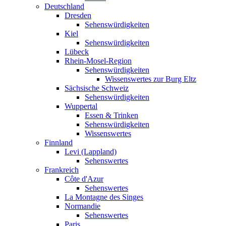
Deutschland
Dresden
Sehenswürdigkeiten
Kiel
Sehenswürdigkeiten
Lübeck
Rhein-Mosel-Region
Sehenswürdigkeiten
Wissenswertes zur Burg Eltz
Sächsische Schweiz
Sehenswürdigkeiten
Wuppertal
Essen & Trinken
Sehenswürdigkeiten
Wissenswertes
Finnland
Levi (Lappland)
Sehenswertes
Frankreich
Côte d'Azur
Sehenswertes
La Montagne des Singes
Normandie
Sehenswertes
Paris