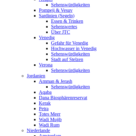
Sehenswürdigkeiten
Pompeji & Vesuv
Sardinien (Segeln)
Essen & Trinken
Sehenswertes
Über JTC
Venedig
Gefahr für Venedig
Hochwasser in Venedig
Sehenswürdigkeiten
Stadt auf Stelzen
Verona
Sehenswürdigkeiten
Jordanien
Amman & Jerash
Sehenswürdigkeiten
Aqaba
Dana Biosphärenreservat
Kerak
Petra
Totes Meer
Wadi Mujib
Wadi Rum
Niederlande
Amsterdam