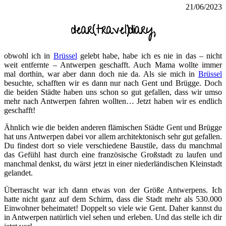
21/06/2023
dear(travel)diary,
obwohl ich in
Brüssel
gelebt habe, habe ich es nie in das – nicht
weit entfernte – Antwerpen geschafft. Auch Mama wollte immer
mal dorthin, war aber dann doch nie da. Als sie mich in
Brüssel
besuchte, schafften wir es dann nur nach Gent und Brügge. Doch
die beiden Städte haben uns schon so gut gefallen, dass wir umso
mehr nach Antwerpen fahren wollten… Jetzt haben wir es endlich
geschafft!
Ähnlich wie die beiden anderen flämischen Städte Gent und Brügge
hat uns Antwerpen dabei vor allem architektonisch sehr gut gefallen.
Du findest dort so viele verschiedene Baustile, dass du manchmal
das Gefühl hast durch eine französische Großstadt zu laufen und
manchmal denkst, du wärst jetzt in einer niederländischen Kleinstadt
gelandet.
Überrascht war ich dann etwas von der Größe Antwerpens. Ich
hatte nicht ganz auf dem Schirm, dass die Stadt mehr als 530.000
Einwohner beheimatet! Doppelt so viele wie Gent. Daher kannst du
in Antwerpen natürlich viel sehen und erleben. Und das stelle ich dir