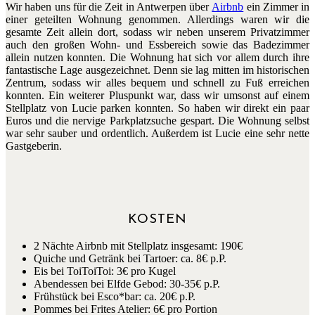
Wir haben uns für die Zeit in Antwerpen über
Airbnb
ein Zimmer in
einer geteilten Wohnung genommen. Allerdings waren wir die
gesamte Zeit allein dort, sodass wir neben unserem Privatzimmer
auch den großen Wohn- und Essbereich sowie das Badezimmer
allein nutzen konnten. Die Wohnung hat sich vor allem durch ihre
fantastische Lage ausgezeichnet. Denn sie lag mitten im historischen
Zentrum, sodass wir alles bequem und schnell zu Fuß erreichen
konnten. Ein weiterer Pluspunkt war, dass wir umsonst auf einem
Stellplatz von Lucie parken konnten. So haben wir direkt ein paar
Euros und die nervige Parkplatzsuche gespart. Die Wohnung selbst
war sehr sauber und ordentlich. Außerdem ist Lucie eine sehr nette
Gastgeberin.
KOSTEN
2 Nächte Airbnb mit Stellplatz insgesamt: 190€
Quiche und Getränk bei Tartoer: ca. 8€ p.P.
Eis bei ToiToiToi: 3€ pro Kugel
Abendessen bei Elfde Gebod: 30-35€ p.P.
Frühstück bei Esco*bar: ca. 20€ p.P.
Pommes bei Frites Atelier: 6€ pro Portion