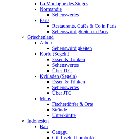
La Montagne des Singes
Normandie
Sehenswertes
Paris
Restaurants, Cafés & Co in Paris
Sehenswürdigkeiten in Paris
Griechenland
Athen
Sehenswürdigkeiten
Korfu (Segeln)
Essen & Trinken
Sehenswertes
Über JTC
Kykladen (Segeln)
Essen & Trinken
Sehenswertes
Über JTC
Milos
Fischerdörfer & Orte
Strände
Unterkünfte
Indonesien
Bali
Canggu
Gili Inseln (Lombok)