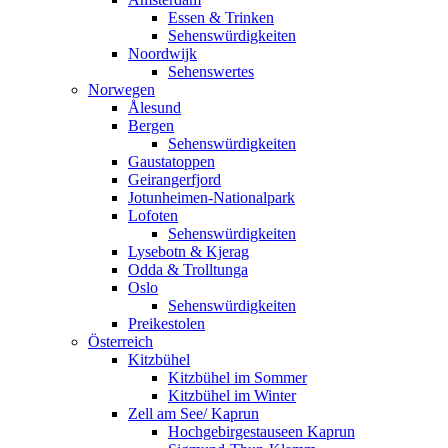
Essen & Trinken
Sehenswürdigkeiten
Noordwijk
Sehenswertes
Norwegen
Ålesund
Bergen
Sehenswürdigkeiten
Gaustatoppen
Geirangerfjord
Jotunheimen-Nationalpark
Lofoten
Sehenswürdigkeiten
Lysebotn & Kjerag
Odda & Trolltunga
Oslo
Sehenswürdigkeiten
Preikestolen
Österreich
Kitzbühel
Kitzbühel im Sommer
Kitzbühel im Winter
Zell am See/ Kaprun
Hochgebirgestauseen Kaprun