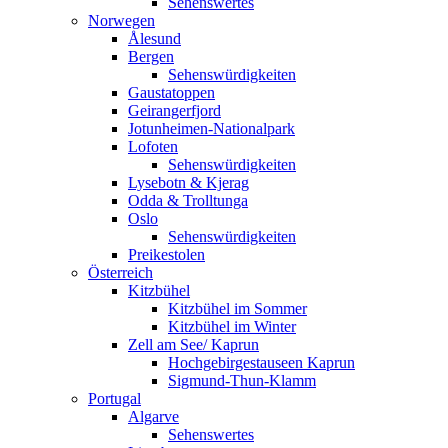
Sehenswertes
Norwegen
Ålesund
Bergen
Sehenswürdigkeiten
Gaustatoppen
Geirangerfjord
Jotunheimen-Nationalpark
Lofoten
Sehenswürdigkeiten
Lysebotn & Kjerag
Odda & Trolltunga
Oslo
Sehenswürdigkeiten
Preikestolen
Österreich
Kitzbühel
Kitzbühel im Sommer
Kitzbühel im Winter
Zell am See/ Kaprun
Hochgebirgestauseen Kaprun
Sigmund-Thun-Klamm
Portugal
Algarve
Sehenswertes