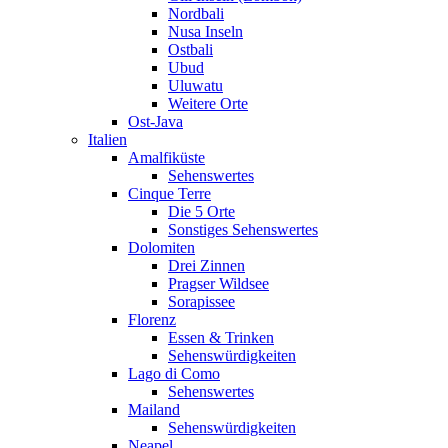
Nordbali
Nusa Inseln
Ostbali
Ubud
Uluwatu
Weitere Orte
Ost-Java
Italien
Amalfiküste
Sehenswertes
Cinque Terre
Die 5 Orte
Sonstiges Sehenswertes
Dolomiten
Drei Zinnen
Pragser Wildsee
Sorapissee
Florenz
Essen & Trinken
Sehenswürdigkeiten
Lago di Como
Sehenswertes
Mailand
Sehenswürdigkeiten
Neapel