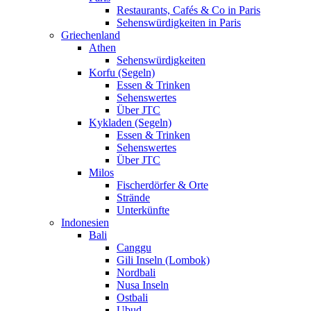
Restaurants, Cafés & Co in Paris
Sehenswürdigkeiten in Paris
Griechenland
Athen
Sehenswürdigkeiten
Korfu (Segeln)
Essen & Trinken
Sehenswertes
Über JTC
Kykladen (Segeln)
Essen & Trinken
Sehenswertes
Über JTC
Milos
Fischerdörfer & Orte
Strände
Unterkünfte
Indonesien
Bali
Canggu
Gili Inseln (Lombok)
Nordbali
Nusa Inseln
Ostbali
Ubud